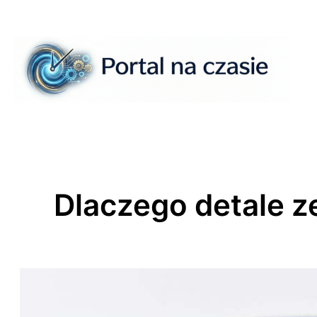
Przejdź
do
treści
Dlaczego detale 