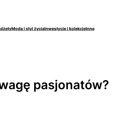
adżety
Moda i styl życia
Inwestycje i kolekcje
Inne
uwagę pasjonatów?