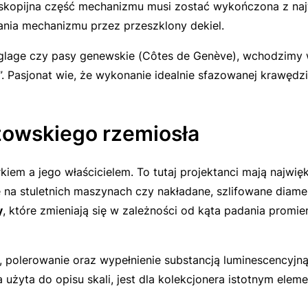
kopijna część mechanizmu musi zostać wykończona z najwy
ania mechanizmu przez przeszklony dekiel.
glage
czy pasy genewskie (
Côtes de Genève
), wchodzimy w
”. Pasjonat wie, że wykonanie idealnie sfazowanej krawędz
zowskiego rzemiosła
em a jego właścicielem. To tutaj projektanci mają najwięks
na stuletnich maszynach czy nakładane, szlifowane diamen
y
, które zmieniają się w zależności od kąta padania promie
, polerowanie oraz wypełnienie substancją luminescencyjną
a użyta do opisu skali, jest dla kolekcjonera istotnym elem