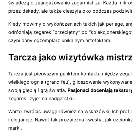
świadczą o zaangażowaniu zegarmistrza. Każda mikros
przez dekady, ale także cieszyła oko podczas podziwi
Kiedy mówimy o wykończeniach takich jak
perlage
,
an
odróżniają zegarek “przeciętny” od “kolekcjonerskiego
czyni dany egzemplarz unikalnym artefaktem.
Tarcza jako wizytówka mistr
Tarcza jest pierwszym punktem kontaktu między zegarki
wielkiego ognia (
grand feu
), giloszowanie wykonywane 
swoją głębią i grą światła.
Pasjonaci doceniają tekstur
zegarek “żyje” na nadgarstku.
Warto zwrócić uwagę również na wskazówki. Ich profil
i elegancję. Nawet tak prozaiczna kwestia, jak czcionk
marki.