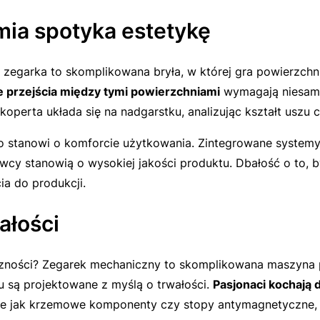
mia spotyka estetykę
ta zegarka to skomplikowana bryła, w której gra powierzc
e przejścia między tymi powierzchniami
wymagają niesamo
operta układa się na nadgarstku, analizując kształt uszu 
to stanowi o komforcie użytkowania. Zintegrowane systemy
nawcy stanowią o wysokiej jakości produktu. Dbałość o to,
a do produkcji.
ałości
czności? Zegarek mechaniczny to skomplikowana maszyna 
u są projektowane z myślą o trwałości.
Pasjonaci kochają 
kie jak krzemowe komponenty czy stopy antymagnetyczne, s