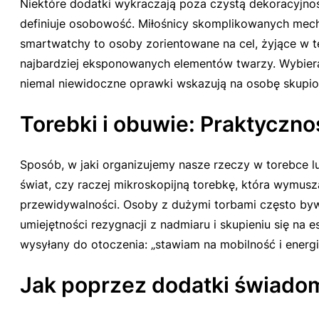
Niektóre dodatki wykraczają poza czystą dekoracyjnoś
definiuje osobowość. Miłośnicy skomplikowanych mech
smartwatchy to osoby zorientowane na cel, żyjące w t
najbardziej eksponowanych elementów twarzy. Wybiera
niemal niewidoczne oprawki wskazują na osobę skupion
Torebki i obuwie: Praktyczn
Sposób, w jaki organizujemy nasze rzeczy w torebce lu
świat, czy raczej mikroskopijną torebkę, która wymus
przewidywalności. Osoby z dużymi torbami często byw
umiejętności rezygnacji z nadmiaru i skupieniu się n
wysyłany do otoczenia: „stawiam na mobilność i energię”
Jak poprzez dodatki świado