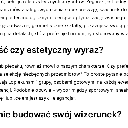
ć, pełniąc rolę użytecznych atrybutów. Zegarek jest jedny
anizmów analogowych cenią sobie precyzję, szacunek do h
empie technologicznym i ceniące optymalizację własnego cz
jąc odważne, geometryczne kształty, pokazujesz swoją pe
ą na detalach, która preferuje harmonijny i stonowany wi
ość czy estetyczny wyraz?
b plecaku, również mówi o naszym charakterze. Czy prefer
za selekcję niezbędnych przedmiotów? To proste pytanie po
ają „opiekunami” grupy, osobami gotowymi na każdą ewen
a esencji. Podobnie obuwie – wybór między sportowymi sne
 lub „celem jest szyk i elegancja”.
mie budować swój wizerunek?