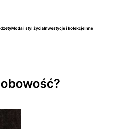
adżety
Moda i styl życia
Inwestycje i kolekcje
Inne
osobowość?