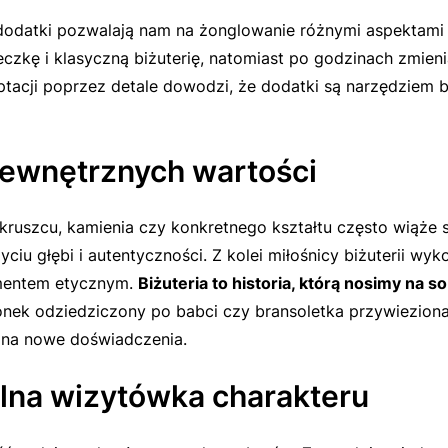
 dodatki pozwalają nam na żonglowanie różnymi aspektami
eczkę i klasyczną biżuterię, natomiast po godzinach zmien
ptacji poprzez detale dowodzi, że dodatki są narzędziem b
 wewnętrznych wartości
 kruszcu, kamienia czy konkretnego kształtu często wiąże 
ciu głębi i autentyczności. Z kolei miłośnicy biżuterii wy
amentem etycznym.
Biżuteria to historia, którą nosimy na so
ionek odziedziczony po babci czy bransoletka przywieziona
ć na nowe doświadczenia.
alna wizytówka charakteru