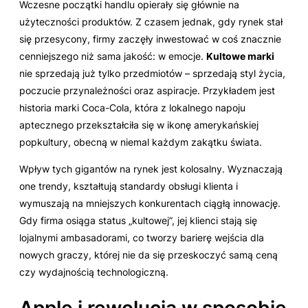
Wczesne początki handlu opierały się głównie na
użyteczności produktów. Z czasem jednak, gdy rynek stał
się przesycony, firmy zaczęły inwestować w coś znacznie
cenniejszego niż sama jakość: w emocje.
Kultowe marki
nie sprzedają już tylko przedmiotów – sprzedają styl życia,
poczucie przynależności oraz aspiracje. Przykładem jest
historia marki Coca-Cola, która z lokalnego napoju
aptecznego przekształciła się w ikonę amerykańskiej
popkultury, obecną w niemal każdym zakątku świata.
Wpływ tych gigantów na rynek jest kolosalny. Wyznaczają
one trendy, kształtują standardy obsługi klienta i
wymuszają na mniejszych konkurentach ciągłą innowację.
Gdy firma osiąga status „kultowej”, jej klienci stają się
lojalnymi ambasadorami, co tworzy barierę wejścia dla
nowych graczy, której nie da się przeskoczyć samą ceną
czy wydajnością technologiczną.
Apple i rewolucja w sposobie