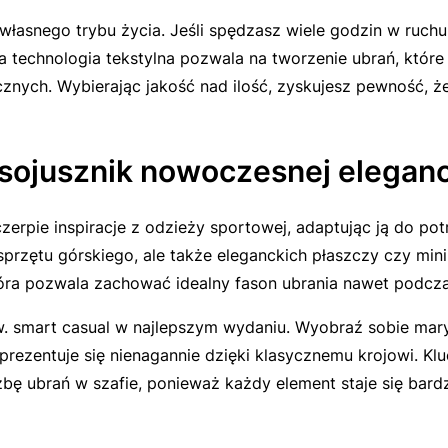
własnego trybu życia. Jeśli spędzasz wiele godzin w ruchu
a technologia tekstylna pozwala na tworzenie ubrań, które 
ych. Wybierając jakość nad ilość, zyskujesz pewność, że T
 sojusznik nowoczesnej eleganc
zerpie inspiracje z odzieży sportowej, adaptując ją do po
sprzętu górskiego, ale także eleganckich płaszczy czy min
óra pozwala zachować idealny fason ubrania nawet podcza
w.
smart casual
w najlepszym wydaniu. Wyobraź sobie maryn
 prezentuje się nienagannie dzięki klasycznemu krojowi. K
czbę ubrań w szafie, ponieważ każdy element staje się bar