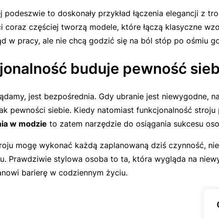
ej podeszwie to doskonały przykład łączenia elegancji z t
nci coraz częściej tworzą modele, które łączą klasyczne 
ąd w pracy, ale nie chcą godzić się na ból stóp po ośmiu 
cjonalność buduje pewność sieb
lądamy, jest bezpośrednia. Gdy ubranie jest niewygodne, 
ak pewności siebie. Kiedy natomiast funkcjonalność stroju
ia w modzie
to zatem narzędzie do osiągania sukcesu os
stroju mogę wykonać każdą zaplanowaną dziś czynność, nie
niu. Prawdziwie stylowa osoba to ta, która wygląda na niew
tanowi barierę w codziennym życiu.