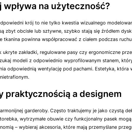
rój wpływa na użyteczność?
Odpowiedni krój to nie tylko kwestia wizualnego modelowan
 zbyt obcisłe lub sztywne, szybko stają się źródłem dysko
e tkanina powinna współpracować z ciałem podczas ruchu
k ukryte zakładki, regulowane pasy czy ergonomiczne przes
szukaj modeli z odpowiednio wyprofilowanym stanem, który 
nia odpowiednią wentylację pod pachami. Estetyka, która w
nietrafionym.
zy praktycznością a designem
onijnej garderoby. Często traktujemy je jako czystą dek
torebka, wytrzymałe obuwie czy funkcjonalny pasek mogą c
omią – wybieraj akcesoria, które mają przemyślane przegr