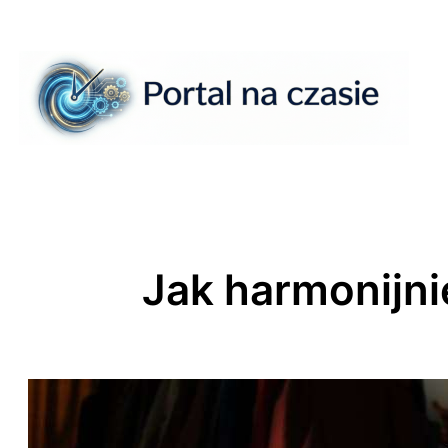
Przejdź
do
treści
Jak harmonijni