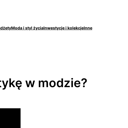
adżety
Moda i styl życia
Inwestycje i kolekcje
Inne
etykę w modzie?