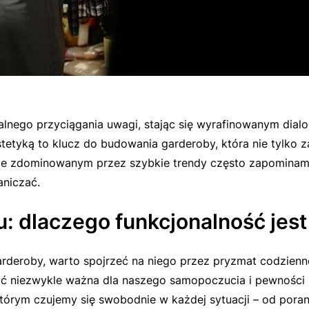
alnego przyciągania uwagi, stając się wyrafinowanym dia
stetyką to klucz do budowania garderoby, która nie tylko 
ie zdominowanym przez szybkie trendy często zapominamy,
aniczać.
: dlaczego funkcjonalność jes
rderoby, warto spojrzeć na niego przez pryzmat codzienn
hoć niezwykle ważna dla naszego samopoczucia i pewności 
 którym czujemy się swobodnie w każdej sytuacji – od por