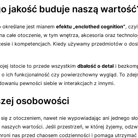
go jakość buduje naszą wartość
o określane jest mianem
efektu „enclothed cognition”
, czy
ę na całe otoczenie, w tym wnętrza, akcesoria oraz techno
cesie i kompetencjach. Kiedy używamy przedmiotów o do
ojej istocie to przede wszystkim
dbałość o detal
i bezkomp
ię o ich funkcjonalność czy powierzchowny wygląd. To zdej
owaniu pewności siebie w interakcjach z innymi.
szej osobowości
się z otoczeniem, nawet nie wypowiadając ani jednego sł
a naszych wartości. Jeśli przestrzeń, w której żyjemy, odzw
chroni nas przed chaosem codzienności i pomaga utrzymać