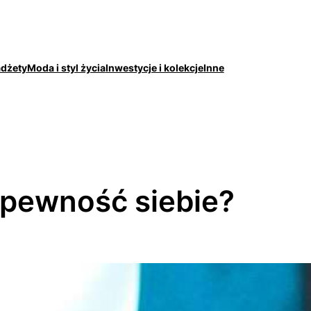
adżety
Moda i styl życia
Inwestycje i kolekcje
Inne
 pewność siebie?