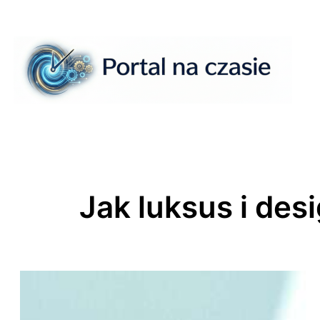
Przejdź
do
treści
Jak luksus i de