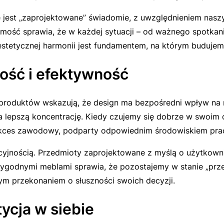
e jest „zaprojektowane” świadomie, z uwzględnieniem nas
omość sprawia, że w każdej sytuacji – od ważnego spotkan
i estetycznej harmonii jest fundamentem, na którym buduje
ość i efektywność
 produktów wskazują, że design ma bezpośredni wpływ na 
a lepszą koncentrację. Kiedy czujemy się dobrze w swoim 
Sukces zawodowy, podparty odpowiednim środowiskiem pra
yjnością. Przedmioty zaprojektowane z myślą o użytkowniku
godnymi meblami sprawia, że pozostajemy w stanie „przep
łnym przekonaniem o słuszności swoich decyzji.
ycja w siebie