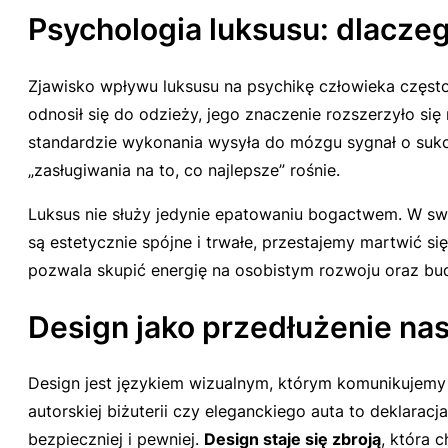
Psychologia luksusu: dlacze
Zjawisko wpływu luksusu na psychikę człowieka częst
odnosił się do odzieży, jego znaczenie rozszerzyło si
standardzie wykonania wysyła do mózgu sygnał o suk
„zasługiwania na to, co najlepsze” rośnie.
Luksus nie służy jedynie epatowaniu bogactwem. W sw
są estetycznie spójne i trwałe, przestajemy martwić s
pozwala skupić energię na osobistym rozwoju oraz bud
Design jako przedłużenie na
Design jest językiem wizualnym, którym komunikujemy 
autorskiej biżuterii czy eleganckiego auta to deklaracj
bezpieczniej i pewniej.
Design staje się zbroją
, która 