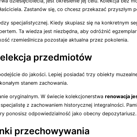
rwa dziesięciolecia, jest określenie jej celu. Kolekcja be
łaściciela. Zastanów się, co chcesz przekazać przyszłym 
dzy specjalistycznej. Kiedy skupiasz się na konkretnym s
 ekspertem. Ta wiedza jest niezbędna, aby odróżnić egzemp
kość rzemieślnicza pozostaje aktualna przez pokolenia.
 Selekcja przedmiotów
dejście do jakości. Lepiej posiadać trzy obiekty muzealnej
oskonałym stanem zachowania.
nie oryginalnym. W świecie kolekcjonerstwa
renowacja je
cjalistę z zachowaniem historycznej integralności. Pamięt
który ponosisz odpowiedzialność jako obecny depozytariusz.
unki przechowywania