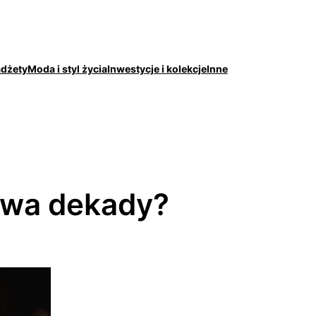
adżety
Moda i styl życia
Inwestycje i kolekcje
Inne
trwa dekady?