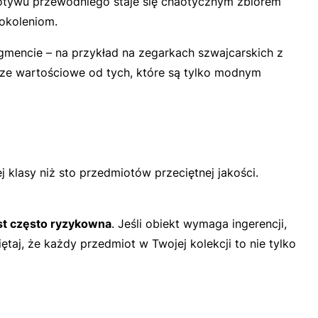
z motywu przewodniego staje się chaotycznym zbiorem
pokoleniom.
egmencie – na przykład na zegarkach szwajcarskich z
larze wartościowe od tych, które są tylko modnym
 klasy niż sto przedmiotów przeciętnej jakości.
st często ryzykowna
. Jeśli obiekt wymaga ingerencji,
aj, że każdy przedmiot w Twojej kolekcji to nie tylko