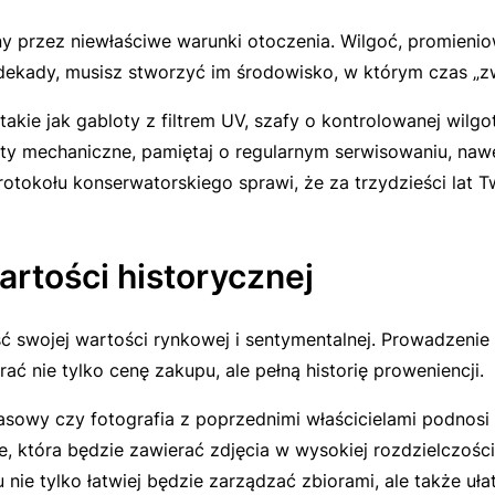
 przez niewłaściwe warunki otoczenia. Wilgoć, promienio
dekady, musisz stworzyć im środowisko, w którym czas „zw
kie jak gabloty z filtrem UV, szafy o kontrolowanej wilgo
ty mechaniczne, pamiętaj o regularnym serwisowaniu, nawet
otokołu konserwatorskiego sprawi, że za trzydzieści lat 
rtości historycznej
ość swojej wartości rynkowej i sentymentalnej. Prowadzeni
ć nie tylko cenę zakupu, ale pełną historię proweniencji.
asowy czy fotografia z poprzednimi właścicielami podnosi
która będzie zawierać zdjęcia w wysokiej rozdzielczości, 
ie tylko łatwiej będzie zarządzać zbiorami, ale także uła