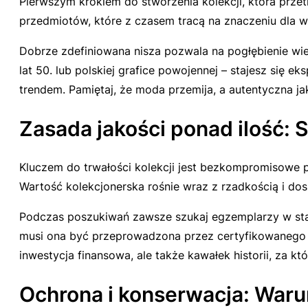
Pierwszym krokiem do stworzenia kolekcji, która przet
przedmiotów, które z czasem tracą na znaczeniu dla w
Dobrze zdefiniowana nisza pozwala na pogłębienie wie
lat 50. lub polskiej grafice powojennej – stajesz się
trendem. Pamiętaj, że moda przemija, a autentyczna ja
Zasada jakości ponad ilość:
Kluczem do trwałości kolekcji jest bezkompromisowe po
Wartość kolekcjonerska rośnie wraz z rzadkością i d
Podczas poszukiwań zawsze szukaj egzemplarzy w sta
musi ona być przeprowadzona przez certyfikowanego spe
inwestycja finansowa, ale także kawałek historii, za 
Ochrona i konserwacja: War