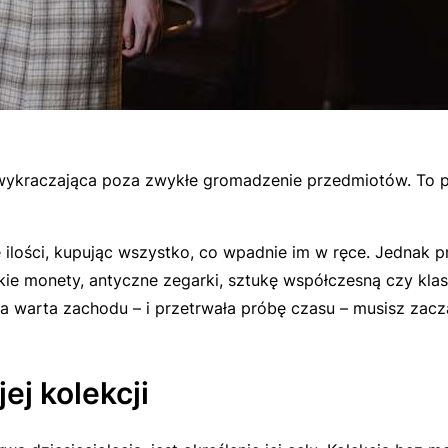
a wykraczająca poza zwykłe gromadzenie przedmiotów. To 
lości, kupując wszystko, co wpadnie im w ręce. Jednak p
adkie monety, antyczne zegarki, sztukę współczesną czy k
yła warta zachodu – i przetrwała próbę czasu – musisz za
ej kolekcji