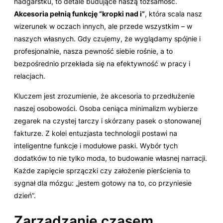
nadgarstku, to detale budujące naszą tożsamość.
Akcesoria pełnią funkcję “kropki nad i”
, która scala nasz
wizerunek w oczach innych, ale przede wszystkim – w
naszych własnych. Gdy czujemy, że wyglądamy spójnie i
profesjonalnie, nasza pewność siebie rośnie, a to
bezpośrednio przekłada się na efektywność w pracy i
relacjach.
Kluczem jest zrozumienie, że akcesoria to przedłużenie
naszej osobowości. Osoba ceniąca minimalizm wybierze
zegarek na czystej tarczy i skórzany pasek o stonowanej
fakturze. Z kolei entuzjasta technologii postawi na
inteligentne funkcje i modułowe paski. Wybór tych
dodatków to nie tylko moda, to budowanie własnej narracji.
Każde zapięcie sprzączki czy założenie pierścienia to
sygnał dla mózgu: „jestem gotowy na to, co przyniesie
dzień”.
Zarządzanie czasem