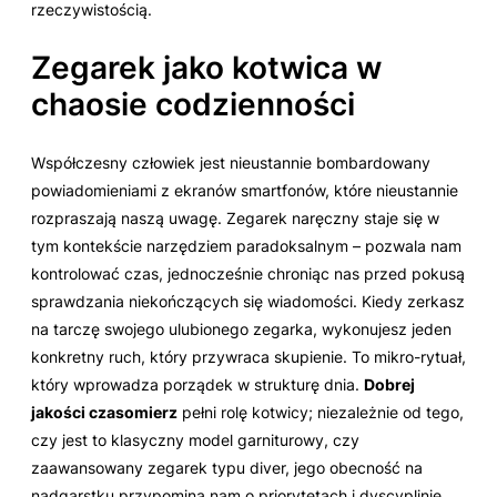
rzeczywistością.
Zegarek jako kotwica w
chaosie codzienności
Współczesny człowiek jest nieustannie bombardowany
powiadomieniami z ekranów smartfonów, które nieustannie
rozpraszają naszą uwagę. Zegarek naręczny staje się w
tym kontekście narzędziem paradoksalnym – pozwala nam
kontrolować czas, jednocześnie chroniąc nas przed pokusą
sprawdzania niekończących się wiadomości. Kiedy zerkasz
na tarczę swojego ulubionego zegarka, wykonujesz jeden
konkretny ruch, który przywraca skupienie. To mikro-rytuał,
który wprowadza porządek w strukturę dnia.
Dobrej
jakości czasomierz
pełni rolę kotwicy; niezależnie od tego,
czy jest to klasyczny model garniturowy, czy
zaawansowany zegarek typu diver, jego obecność na
nadgarstku przypomina nam o priorytetach i dyscyplinie.