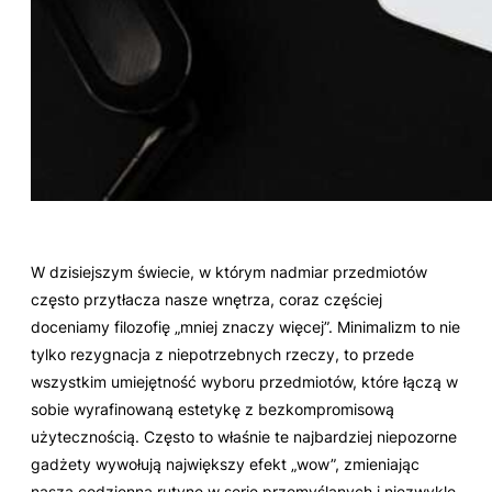
W dzisiejszym świecie, w którym nadmiar przedmiotów
często przytłacza nasze wnętrza, coraz częściej
doceniamy filozofię „mniej znaczy więcej”. Minimalizm to nie
tylko rezygnacja z niepotrzebnych rzeczy, to przede
wszystkim umiejętność wyboru przedmiotów, które łączą w
sobie wyrafinowaną estetykę z bezkompromisową
użytecznością. Często to właśnie te najbardziej niepozorne
gadżety wywołują największy efekt „wow”, zmieniając
naszą codzienną rutynę w serię przemyślanych i niezwykle