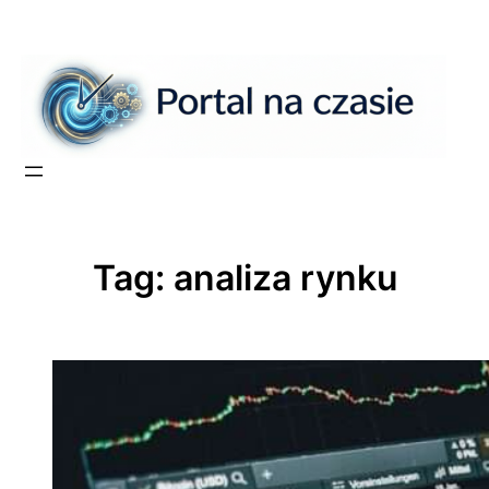
Przejdź
do
treści
Tag:
analiza rynku