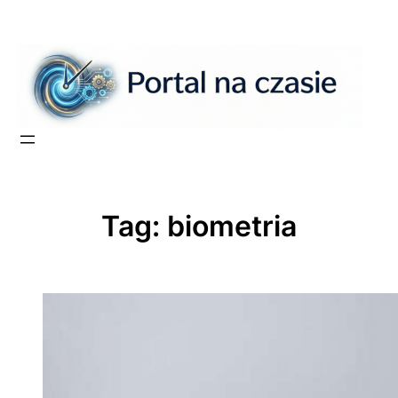
Przejdź
do
treści
Tag:
biometria