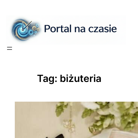
Przejdź
do
treści
Tag:
biżuteria