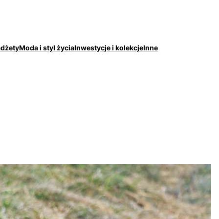
adżety
Moda i styl życia
Inwestycje i kolekcje
Inne