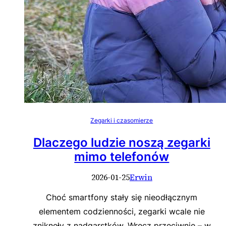
Zegarki i czasomierze
Dlaczego ludzie noszą zegarki
mimo telefonów
2026-01-25
Erwin
Choć smartfony stały się nieodłącznym
elementem codzienności, zegarki wcale nie
zniknęły z nadgarstków. Wręcz przeciwnie – w