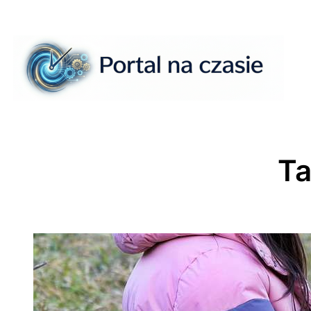
Przejdź
do
treści
Ta