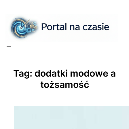
Przejdź
do
treści
Tag:
dodatki modowe a
tożsamość