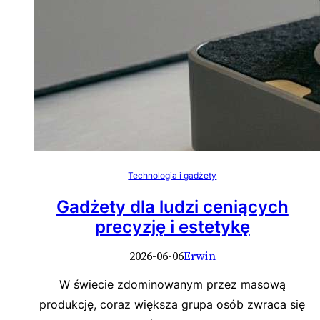
Technologia i gadżety
Gadżety dla ludzi ceniących
precyzję i estetykę
2026-06-06
Erwin
W świecie zdominowanym przez masową
produkcję, coraz większa grupa osób zwraca się