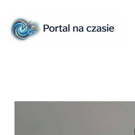
Przejdź
do
treści