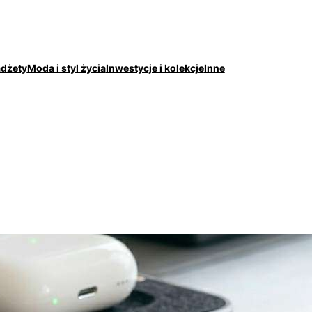
adżety
Moda i styl życia
Inwestycje i kolekcje
Inne