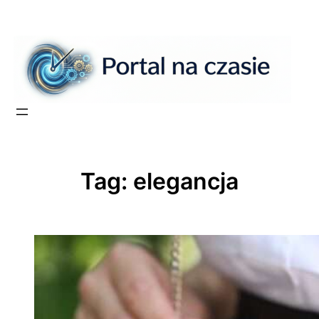
Przejdź
do
treści
Tag:
elegancja