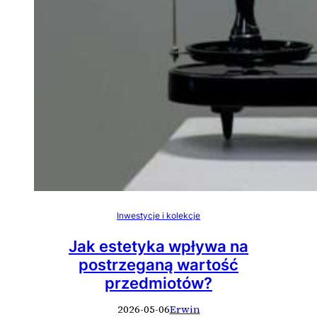
Inwestycje i kolekcje
Jak estetyka wpływa na
postrzeganą wartość
przedmiotów?
2026-05-06
Erwin