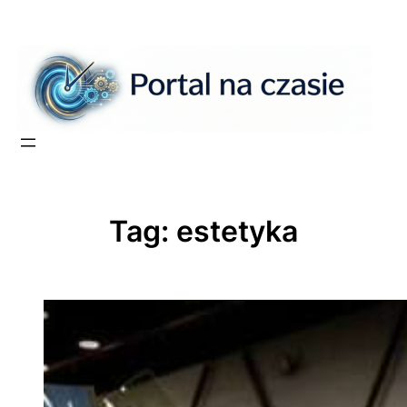
Przejdź
do
treści
Tag:
estetyka