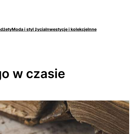
adżety
Moda i styl życia
Inwestycje i kolekcje
Inne
o w czasie