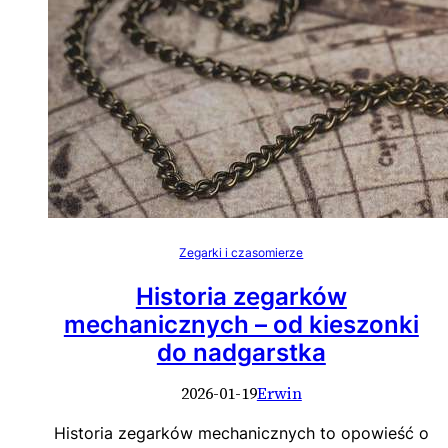
Zegarki i czasomierze
Historia zegarków
mechanicznych – od kieszonki
do nadgarstka
2026-01-19
Erwin
Historia zegarków mechanicznych to opowieść o