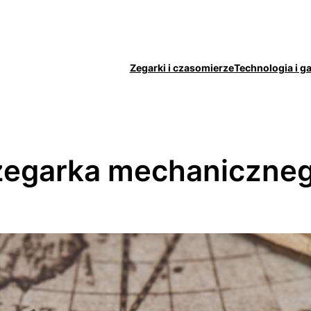
Zegarki i czasomierze
Technologia i g
zegarka mechaniczneg