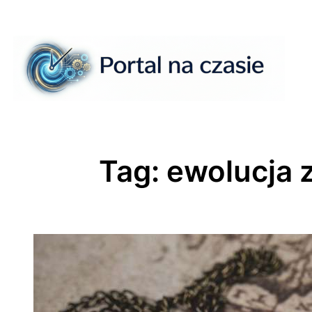
Przejdź
do
treści
Tag:
ewolucja 