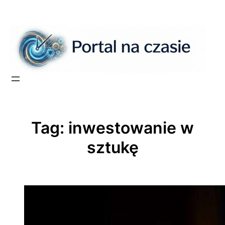
Przejdź
do
treści
Tag:
inwestowanie w
sztukę