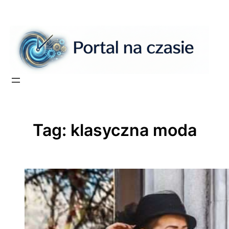
Przejdź
do
treści
Tag:
klasyczna moda