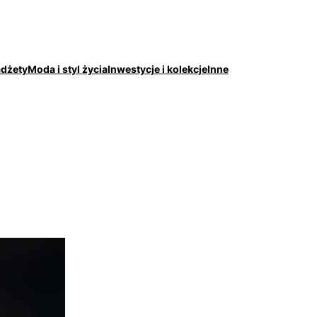
adżety
Moda i styl życia
Inwestycje i kolekcje
Inne