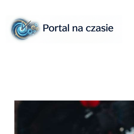
Przejdź
do
treści