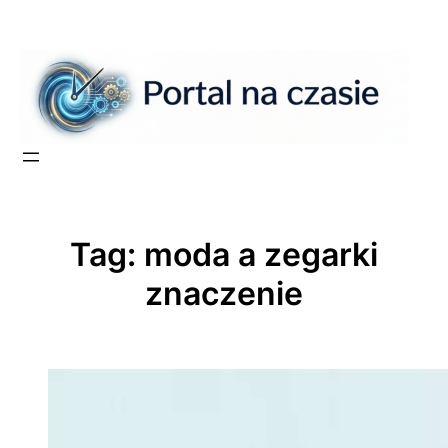
Przejdź
do
treści
Tag:
moda a zegarki
znaczenie