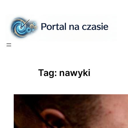
Przejdź
do
treści
Tag:
nawyki