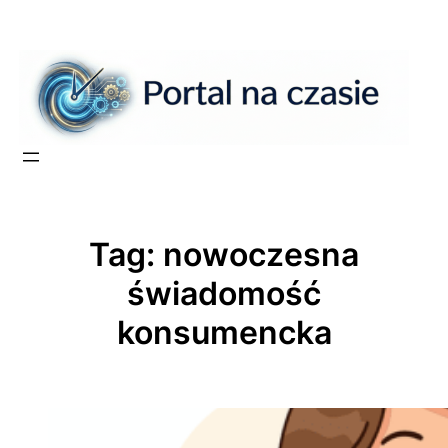
Przejdź
do
treści
Tag:
nowoczesna
świadomość
konsumencka