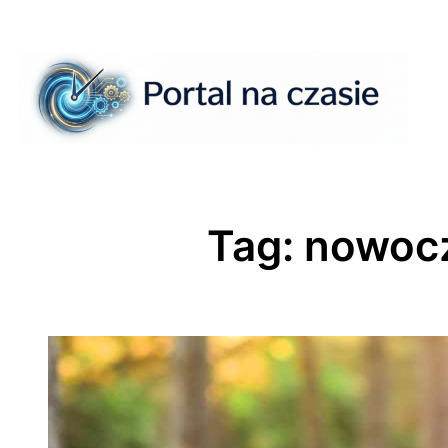
Przejdź
do
treści
Tag:
nowocz