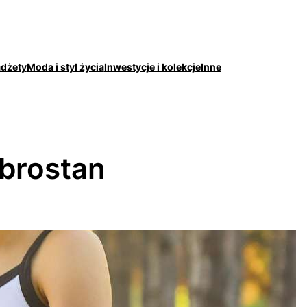
adżety
Moda i styl życia
Inwestycje i kolekcje
Inne
brostan