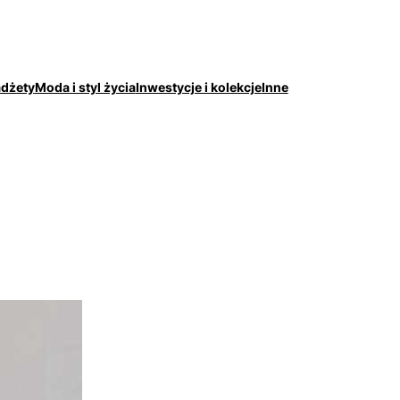
adżety
Moda i styl życia
Inwestycje i kolekcje
Inne