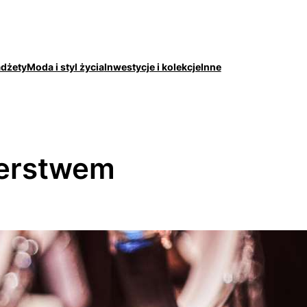
adżety
Moda i styl życia
Inwestycje i kolekcje
Inne
szerstwem