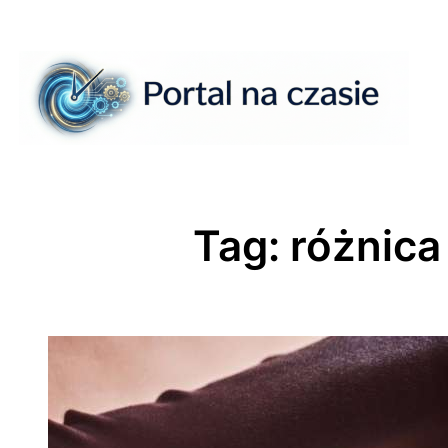
Przejdź
do
treści
Tag:
różnica