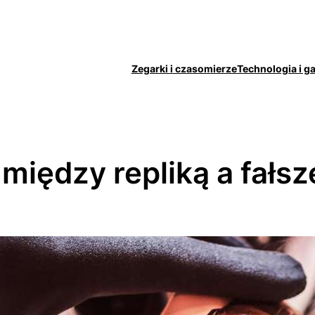
Zegarki i czasomierze
Technologia i g
 między repliką a fał