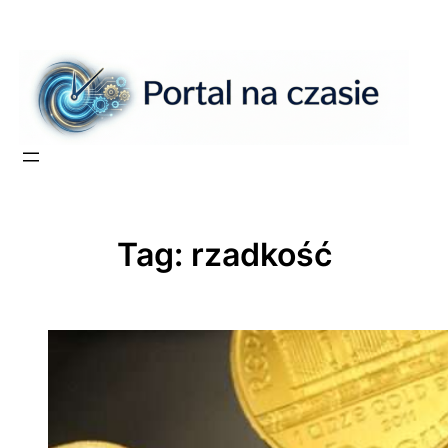
Przejdź
do
treści
Tag:
rzadkość