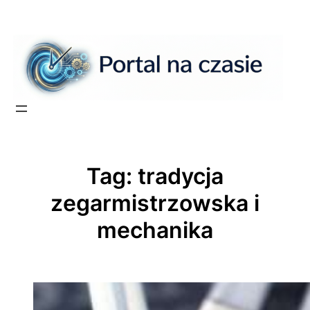
Przejdź
do
treści
Tag:
tradycja
zegarmistrzowska i
mechanika