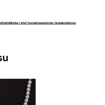
adżety
Moda i styl życia
Inwestycje i kolekcje
Inne
su