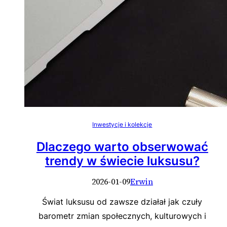
Inwestycje i kolekcje
Dlaczego warto obserwować
trendy w świecie luksusu?
2026-01-09
Erwin
Świat luksusu od zawsze działał jak czuły
barometr zmian społecznych, kulturowych i