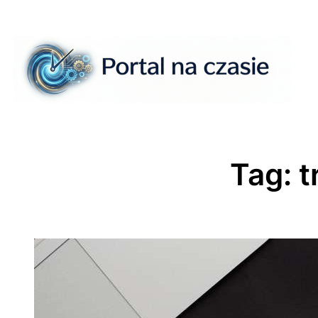
Przejdź
do
treści
Tag:
t