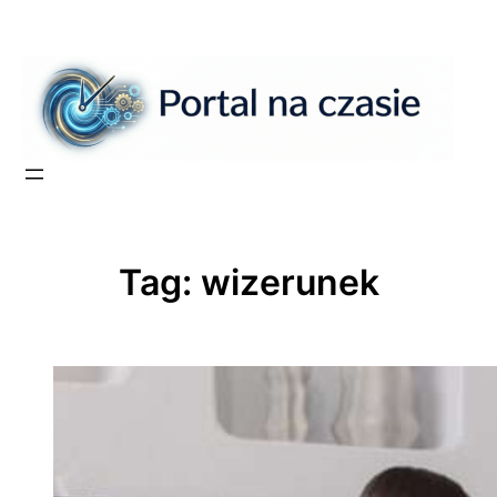
Przejdź
do
treści
Tag:
wizerunek