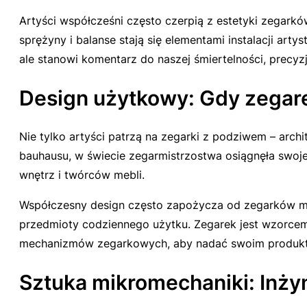
Artyści współcześni często czerpią z estetyki zegark
sprężyny i balanse stają się elementami instalacji art
ale stanowi komentarz do naszej śmiertelności, precyz
Design użytkowy: Gdy zegare
Nie tylko artyści patrzą na zegarki z podziwem – arch
bauhausu, w świecie zegarmistrzostwa osiągnęła swoje 
wnętrz i twórców mebli.
Współczesny design często zapożycza od zegarków mat
przedmioty codziennego użytku. Zegarek jest wzorcem
mechanizmów zegarkowych, aby nadać swoim produkto
Sztuka mikromechaniki: Inży