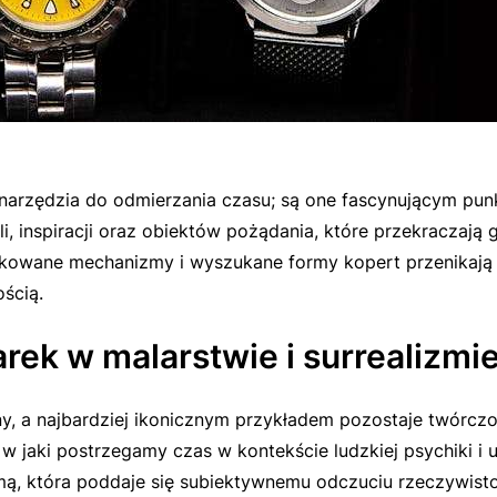
narzędzia do odmierzania czasu; są one fascynującym punkte
i, inspiracji oraz obiektów pożądania, które przekraczają 
ikowane mechanizmy i wyszukane formy kopert przenikają 
ością.
rek w malarstwie i surrealizmi
, a najbardziej ikonicznym przykładem pozostaje twórczoś
w jaki postrzegamy czas w kontekście ludzkiej psychiki i 
ą, która poddaje się subiektywnemu odczuciu rzeczywisto