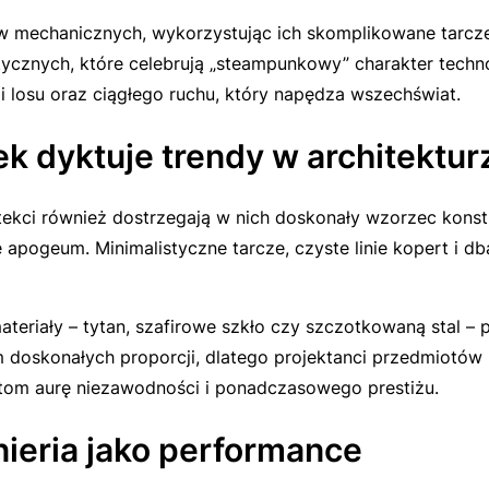
ów mechanicznych, wykorzystując ich skomplikowane tarcze 
ystycznych, które celebrują „steampunkowy” charakter techn
ji losu oraz ciągłego ruchu, który napędza wszechświat.
k dyktuje trendy w architektur
itekci również dostrzegają w nich doskonały wzorzec konst
apogeum. Minimalistyczne tarcze, czyste linie kopert i dba
eriały – tytan, szafirowe szkło czy szczotkowaną stal – 
 doskonałych proporcji, dlatego projektanci przedmiotów
m aurę niezawodności i ponadczasowego prestiżu.
nieria jako performance