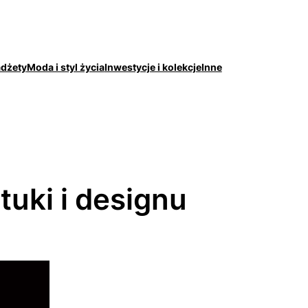
adżety
Moda i styl życia
Inwestycje i kolekcje
Inne
tuki i designu