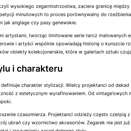
 czyli wysokiego zegarmistrzostwa, zaciera granicę między
etycji minutowych to proces porównywalny do rzeźbienia 
mi jak
anglage
czy pasy genewskie.
 artystami, tworząc limitowane serie tarcz malowanych 
erowie i artyści wspólnie opowiadają historię o kunszcie rz
ków obiekty kolekcjonerskie, które w galeriach sztuki czuj
lu i charakteru
definiuje charakter stylizacji. Wielcy projektanci od dek
teczność z estetycznym wyrafinowaniem. Od vintage’owych m
poki.
zenie czasomierza. Projektanci odzieży często czerpią z 
rój ubrań czy wzornictwo akcesoriów. Zegarek nie jest ju
etal i zrozumieniu zasad dobrego stylu.