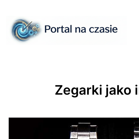
Przejdź
do
treści
Zegarki jako 