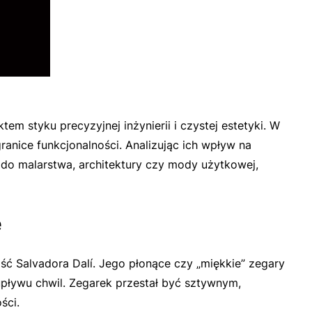
m styku precyzyjnej inżynierii i czystej estetyki. W
granice funkcjonalności. Analizując ich wpływ na
do malarstwa, architektury czy mody użytkowej,
e
ć Salvadora Dalí. Jego płonące czy „miękkie” zegary
upływu chwil. Zegarek przestał być sztywnym,
ści.