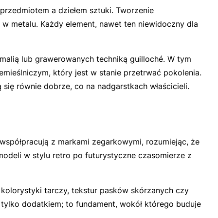
 przedmiotem a dziełem sztuki. Tworzenie
w metalu. Każdy element, nawet ten niewidoczny dla
emalią lub grawerowanych techniką
guilloché
. W tym
emieślniczym, który jest w stanie przetrwać pokolenia.
ą się równie dobrze, co na nadgarstkach właścicieli.
ad współpracują z markami zegarkowymi, rozumiejąc, że
odeli w stylu retro po futurystyczne czasomierze z
kolorystyki tarczy, tekstur pasków skórzanych czy
ż tylko dodatkiem; to fundament, wokół którego buduje