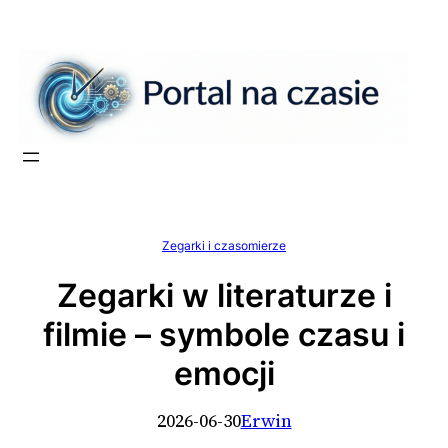
Przejdź
do
treści
Zegarki i czasomierze
Zegarki w literaturze i
filmie – symbole czasu i
emocji
2026-06-30
Erwin