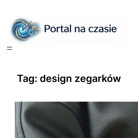
Przejdź
do
treści
Tag:
design zegarków