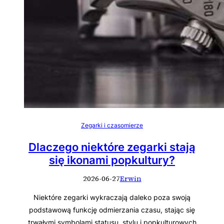
Zegarki i czasomierze
Dlaczego niektóre zegarki stają
się ikonami popkultury?
2026-06-27
Erwin
Niektóre zegarki wykraczają daleko poza swoją
podstawową funkcję odmierzania czasu, stając się
trwałymi symbolami statusu, stylu i popkulturowych