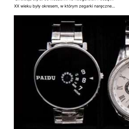
XX wieku były okresem, w którym zegarki naręczne…