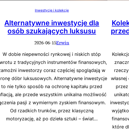
Inwestycje i kolekcje
Alternatywne inwestycje dla
Kole
osób szukających luksusu
przed
2026-06-15
Erwin
W dobie niepewności rynkowej i niskich stóp
Kolekcj
wrotu z tradycyjnych instrumentów finansowych,
znaczn
zamożni inwestorzy coraz częściej spoglądają w
rzeczy
tronę dóbr luksusowych. Alternatywne inwestycje
własnej
to nie tylko sposób na ochronę kapitału przed
przez
nflacją, ale przede wszystkim unikalna możliwość
unikat
łączenia pasji z wymiernym zyskiem finansowym.
inwestyc
Od rzadkich trunków, przez klasyczną
wyjątko
motoryzację, aż po dzieła sztuki – świat…
finanso
które d