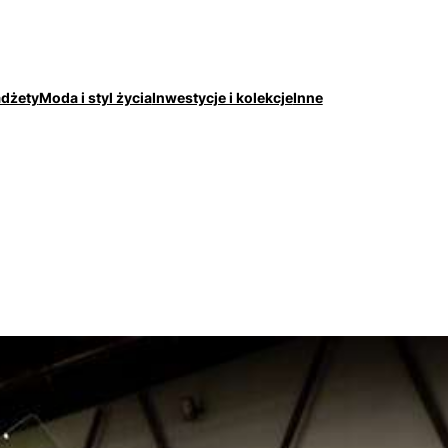
adżety
Moda i styl życia
Inwestycje i kolekcje
Inne