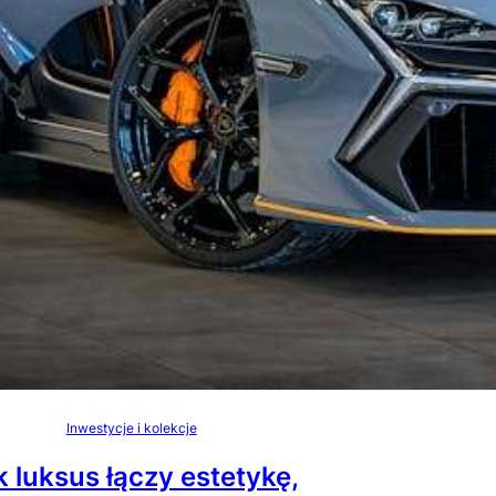
Inwestycje i kolekcje
k luksus łączy estetykę,