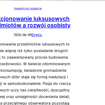
Inwestycje i kolekcje
kcjonowanie luksusowych
miotów a rozwój osobisty
2026-06-09
Erwin
onowanie przedmiotów luksusowych to
ie więcej niż tylko posiadanie drogich
; to zaawansowany proces budowania
 osobowości. W świecie zdominowanym
 konsumpcję, świadome gromadzenie
owych dóbr staje się formą medytacji i
ji w samodoskonalenie. Pasja do rzeczy
wych uczy nas cierpliwości, dyscypliny
wej oraz umiejętności doceniania detali,
la przeciętnego obserwatora pozostają