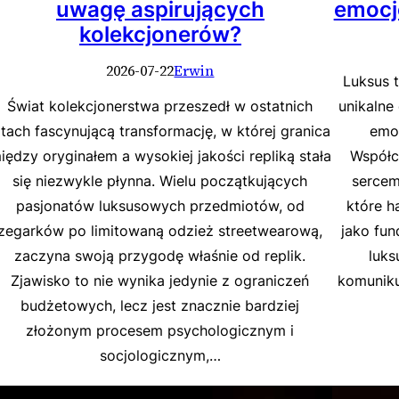
uwagę aspirujących
emocje
kolekcjonerów?
2026-07-22
Erwin
Luksus 
Świat kolekcjonerstwa przeszedł w ostatnich
unikalne
atach fascynującą transformację, w której granica
emoc
iędzy oryginałem a wysokiej jakości repliką stała
Współc
się niezwykle płynna. Wielu początkujących
sercem
pasjonatów luksusowych przedmiotów, od
które h
zegarków po limitowaną odzież streetwearową,
jako fun
zaczyna swoją przygodę właśnie od replik.
luks
Zjawisko to nie wynika jedynie z ograniczeń
komuniku
budżetowych, lecz jest znacznie bardziej
złożonym procesem psychologicznym i
socjologicznym,…