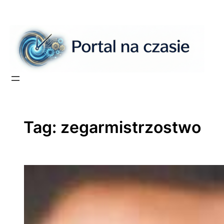
Przejdź
do
treści
Tag:
zegarmistrzostwo