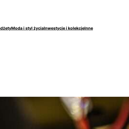
adżety
Moda i styl życia
Inwestycje i kolekcje
Inne