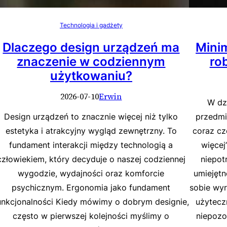
Technologia i gadżety
Dlaczego design urządzeń ma
Minim
znaczenie w codziennym
ro
użytkowaniu?
2026-07-10
Erwin
W dz
Design urządzeń to znacznie więcej niż tylko
przedmi
estetyka i atrakcyjny wygląd zewnętrzny. To
coraz cz
fundament interakcji między technologią a
więcej
człowiekiem, który decyduje o naszej codziennej
niepot
wygodzie, wydajności oraz komforcie
umiejętn
psychicznym. Ergonomia jako fundament
sobie wy
unkcjonalności Kiedy mówimy o dobrym designie,
użyteczn
często w pierwszej kolejności myślimy o
niepozo