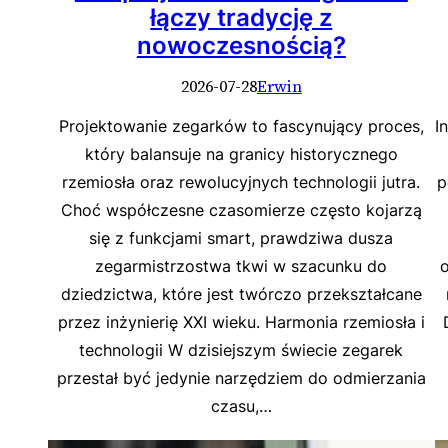
łączy tradycję z
nowoczesnością?
2026-07-28
Erwin
Projektowanie zegarków to fascynujący proces,
I
który balansuje na granicy historycznego
rzemiosła oraz rewolucyjnych technologii jutra.
p
Choć współczesne czasomierze często kojarzą
się z funkcjami smart, prawdziwa dusza
zegarmistrzostwa tkwi w szacunku do
o
dziedzictwa, które jest twórczo przekształcane
przez inżynierię XXI wieku. Harmonia rzemiosła i
technologii W dzisiejszym świecie zegarek
przestał być jedynie narzędziem do odmierzania
czasu,…