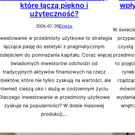
które łączą piękno i
wpły
użyteczność?
2026-07-20
Erwin
W świecie
nwestowanie w przedmioty użytkowe to strategia
przypa
łącząca pasję do estetyki z pragmatycznym
czystą 
odejściem do pomnażania kapitału. Coraz więcej
przedmio
świadomych inwestorów odchodzi od
to pojęc
tradycyjnych aktywów finansowych na rzecz
rynek
biektów, które nie tylko zyskują na wartości, ale
rządząc
również cieszą oko i służą w codziennym życiu.
mówimy
Dlaczego inwestowanie w przedmioty użytkowe
wydania
zyskuje na popularności? W dobie masowej
wnętr
produkcji,…